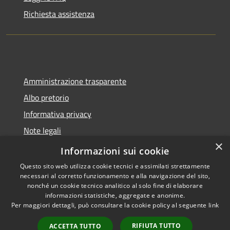
Richiesta assistenza
Amministrazione trasparente
Albo pretorio
Informativa privacy
Note legali
×
Dichiarazione di accessibilità
Informazioni sui cookie
Questo sito web utilizza cookie tecnici e assimilati strettamente
necessari al corretto funzionamento e alla navigazione del sito,
nonché un cookie tecnico analitico al solo fine di elaborare
informazioni statistiche, aggregate e anonime.
RSS
Copyright © 2026 • Comune di
Per maggiori dettagli, può consultare la cookie policy al seguente
link
Accessibilità
Montano Lucino • Powered by
Privacy
Municipium
Accesso
•
RIFIUTA TUTTO
ACCETTA TUTTO