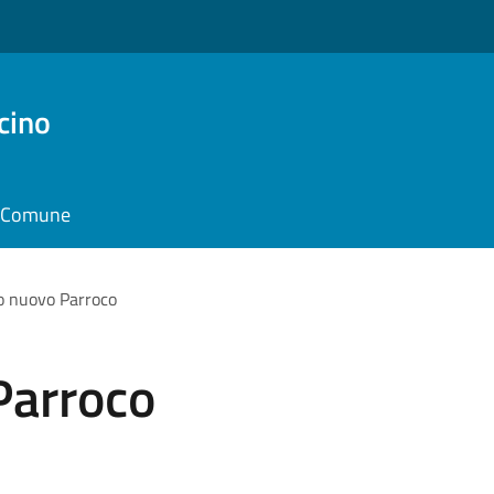
cino
il Comune
o nuovo Parroco
Parroco