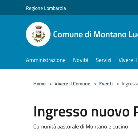
Salta al contenuto principale
Regione Lombardia
Comune di Montano Lu
Amministrazione
Novità
Servizi
Vivere 
Home
>
Vivere il Comune
>
Eventi
>
Ingress
Ingresso nuovo 
Comunità pastorale di Montano e Lucino