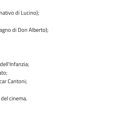
ativo di Lucino);
agno di Don Alberto);
dell'Infanzia;
ato;
scar Cantoni;
e del cinema.