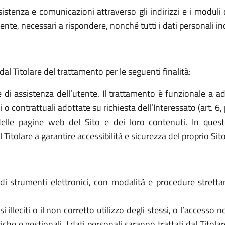
sistenza e comunicazioni attraverso gli indirizzi e i moduli d
ttente, necessari a rispondere, nonché tutti i dati personali i
dal Titolare del trattamento per le seguenti finalità:
e di assistenza dell’utente. Il trattamento è funzionale a a
o contrattuali adottate su richiesta dell’Interessato (art. 6, 
elle pagine web del Sito e dei loro contenuti. In quest
tolare a garantire accessibilità e sicurezza del proprio Sito (a
o di strumenti elettronici, con modalità e procedure stret
 usi illeciti o il non corretto utilizzo degli stessi, o l’access
che e gestionali. I dati personali saranno trattati dal Titol