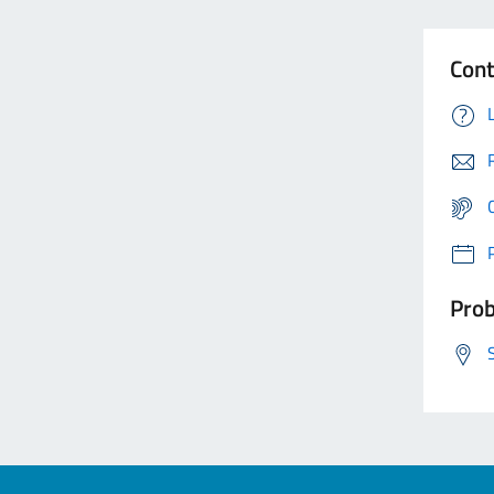
Cont
Prob