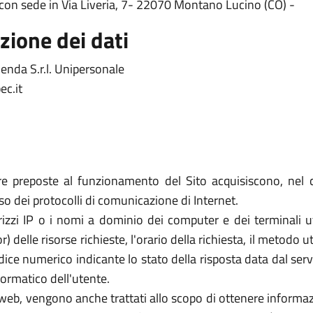
 con sede in Via Liveria, 7- 22070 Montano Lucino (CO) -
zione dei dati
enda S.r.l. Unipersonale
c.it
re preposte al funzionamento del Sito acquisiscono, nel c
uso dei protocolli di comunicazione di Internet.
rizzi IP o i nomi a dominio dei computer e dei terminali util
elle risorse richieste, l'orario della richiesta, il metodo util
dice numerico indicante lo stato della risposta data dal server
formatico dell'utente.
zi web, vengono anche trattati allo scopo di ottenere informazi