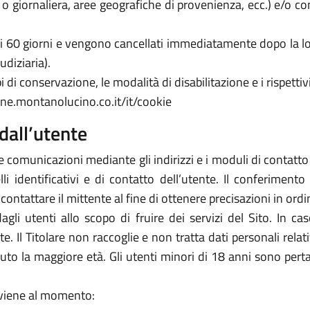
a o giornaliera, aree geografiche di provenienza, ecc.) e/o c
 di 60 giorni e vengono cancellati immediatamente dopo la lo
udiziaria).
 di conservazione, le modalità di disabilitazione e i rispettivi
une.montanolucino.co.it/it/cookie
dall’utente
e comunicazioni mediante gli indirizzi e i moduli di contatto ivi
 identificativi e di contatto dell’utente. Il conferimento 
icontattare il mittente al fine di ottenere precisazioni in or
 dagli utenti allo scopo di fruire dei servizi del Sito. In 
arte. Il Titolare non raccoglie e non tratta dati personali rela
piuto la maggiore età. Gli utenti minori di 18 anni sono perta
avviene al momento: