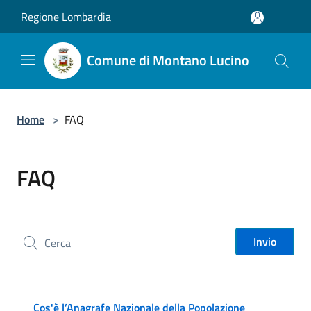
Salta al contenuto principale
Regione Lombardia
Comune di Montano Lucino
Home
>
FAQ
FAQ
Cerca nel sito
Invio
Cos'è l’Anagrafe Nazionale della Popolazione