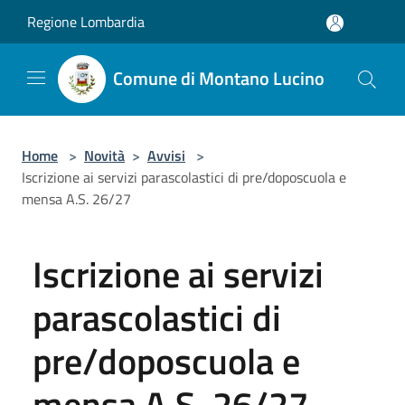
Salta al contenuto principale
Regione Lombardia
Comune di Montano Lucino
Home
>
Novità
>
Avvisi
>
Iscrizione ai servizi parascolastici di pre/doposcuola e
mensa A.S. 26/27
Iscrizione ai servizi
parascolastici di
pre/doposcuola e
mensa A.S. 26/27