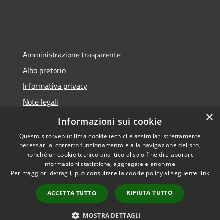
Amministrazione trasparente
Albo pretorio
Informativa privacy
Note legali
×
Dichiarazione di accessibilità
Informazioni sui cookie
Questo sito web utilizza cookie tecnici e assimilati strettamente
necessari al corretto funzionamento e alla navigazione del sito,
nonché un cookie tecnico analitico al solo fine di elaborare
informazioni statistiche, aggregate e anonime.
RSS
Copyright © 2026 • Comune di
Per maggiori dettagli, può consultare la cookie policy al seguente
link
Accessibilità
Montano Lucino • Powered by
Privacy
Municipium
Accesso
•
RIFIUTA TUTTO
ACCETTA TUTTO
Cookie
redazione
Mappa del sito
MOSTRA DETTAGLI