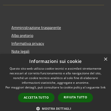
Amministrazione trasparente
Albo pretorio
Informativa privacy
Note legali
×
Dichiarazione di accessibilità
Informazioni sui cookie
Questo sito web utilizza cookie tecnici e assimilati strettamente
necessari al corretto funzionamento e alla navigazione del sito,
nonché un cookie tecnico analitico al solo fine di elaborare
informazioni statistiche, aggregate e anonime.
RSS
Copyright © 2026 • Comune di
Per maggiori dettagli, può consultare la cookie policy al seguente
link
Accessibilità
Montano Lucino • Powered by
Privacy
Municipium
Accesso
•
RIFIUTA TUTTO
ACCETTA TUTTO
Cookie
redazione
Mappa del sito
MOSTRA DETTAGLI