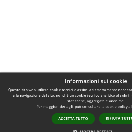
Informazioni sui cookie
Questo sito web utilizza cookie tecnici e assimilati strettamente necess
alla navigazione del sito, nonché un cookie tecnico analitico al solo f
statistiche, aggregate e anonime.
Per maggiori dettagli, può consultare la cookie policy 
RIFIUTA TUTT
ACCETTA TUTTO
MOSTRA DETTAGLI