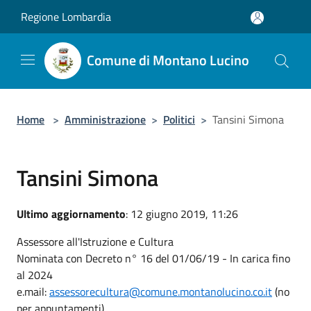
Salta al contenuto principale
Regione Lombardia
Comune di Montano Lucino
Home
>
Amministrazione
>
Politici
>
Tansini Simona
Tansini Simona
Ultimo aggiornamento
: 12 giugno 2019, 11:26
Assessore all'Istruzione e Cultura
Nominata con Decreto n° 16 del 01/06/19 - In carica fino
al 2024
e.mail:
assessorecultura@comune.montanolucino.co.it
(no
per appuntamenti)