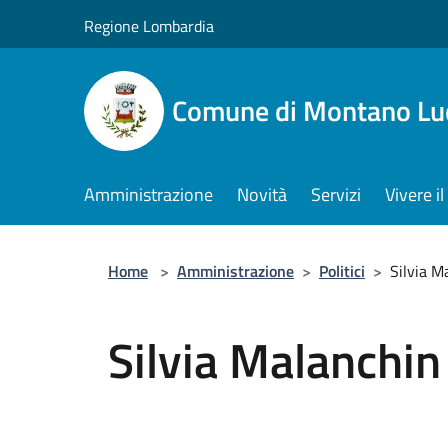
Salta al contenuto principale
Regione Lombardia
Comune di Montano Lu
Amministrazione
Novità
Servizi
Vivere 
Home
>
Amministrazione
>
Politici
>
Silvia M
Silvia Malanchin