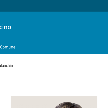
cino
il Comune
alanchin