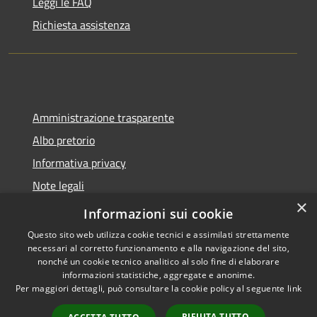
Leggi le FAQ
Richiesta assistenza
Amministrazione trasparente
Albo pretorio
Informativa privacy
Note legali
×
Dichiarazione di accessibilità
Informazioni sui cookie
Questo sito web utilizza cookie tecnici e assimilati strettamente
necessari al corretto funzionamento e alla navigazione del sito,
nonché un cookie tecnico analitico al solo fine di elaborare
informazioni statistiche, aggregate e anonime.
RSS
Copyright © 2026 • Comune di
Per maggiori dettagli, può consultare la cookie policy al seguente
link
Accessibilità
Montano Lucino • Powered by
Privacy
Municipium
Accesso
•
RIFIUTA TUTTO