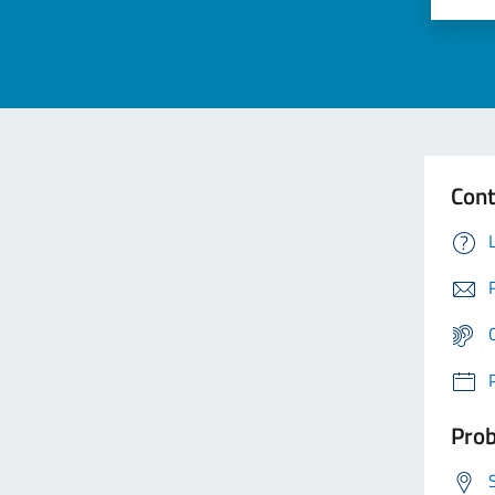
Cont
Prob