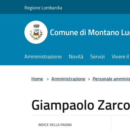
Salta al contenuto principale
Regione Lombardia
Comune di Montano Lu
Amministrazione
Novità
Servizi
Vivere 
Home
>
Amministrazione
>
Personale amminis
Giampaolo Zarc
INDICE DELLA PAGINA