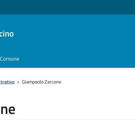
cino
il Comune
trativo
>
Giampaolo Zarcone
one