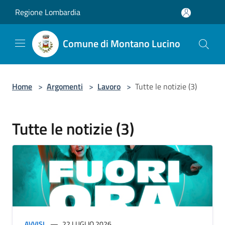
Salta al contenuto principale
Regione Lombardia
Comune di Montano Lucino
Home
>
Argomenti
>
Lavoro
>
Tutte le notizie (3)
Tutte le notizie (3)
AVVISI
22 LUGLIO 2026