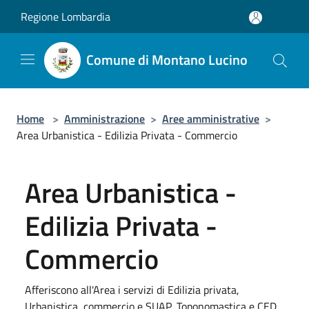
Salta al contenuto principale
Regione Lombardia
Comune di Montano Lucino
Home
>
Amministrazione
>
Aree amministrative
>
Area Urbanistica - Edilizia Privata - Commercio
Area Urbanistica -
Edilizia Privata -
Commercio
Afferiscono all'Area i servizi di Edilizia privata,
Urbanistica, commercio e SUAP, Toponomastica e CED.