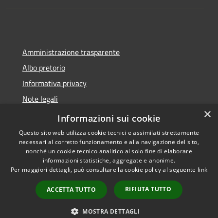
Amministrazione trasparente
Albo pretorio
Informativa privacy
Note legali
×
Dichiarazione di accessibilità
Informazioni sui cookie
Questo sito web utilizza cookie tecnici e assimilati strettamente
necessari al corretto funzionamento e alla navigazione del sito,
nonché un cookie tecnico analitico al solo fine di elaborare
informazioni statistiche, aggregate e anonime.
RSS
Copyright © 2026 • Comune di
Per maggiori dettagli, può consultare la cookie policy al seguente
link
Accessibilità
Montano Lucino • Powered by
Privacy
Municipium
Accesso
•
RIFIUTA TUTTO
ACCETTA TUTTO
Cookie
redazione
Mappa del sito
MOSTRA DETTAGLI