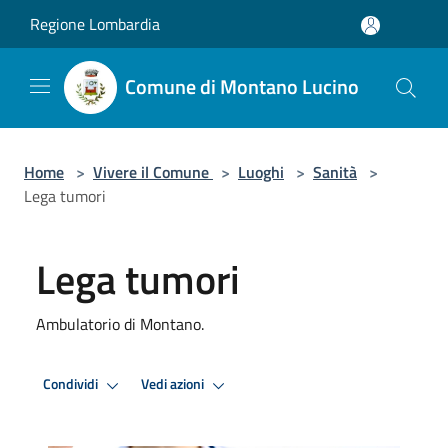
Salta al contenuto principale
Regione Lombardia
Comune di Montano Lucino
Home
>
Vivere il Comune
>
Luoghi
>
Sanità
>
Lega tumori
Lega tumori
Ambulatorio di Montano.
Condividi
Vedi azioni