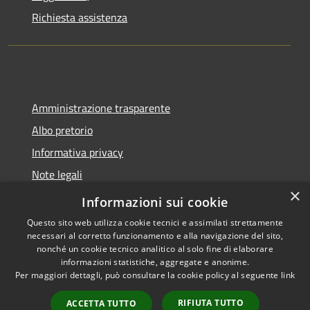
Richiesta assistenza
Amministrazione trasparente
Albo pretorio
Informativa privacy
Note legali
×
Dichiarazione di accessibilità
Informazioni sui cookie
Questo sito web utilizza cookie tecnici e assimilati strettamente
necessari al corretto funzionamento e alla navigazione del sito,
nonché un cookie tecnico analitico al solo fine di elaborare
informazioni statistiche, aggregate e anonime.
RSS
Copyright © 2026 • Comune di
Per maggiori dettagli, può consultare la cookie policy al seguente
link
Accessibilità
Montano Lucino • Powered by
Privacy
Municipium
Accesso
•
RIFIUTA TUTTO
ACCETTA TUTTO