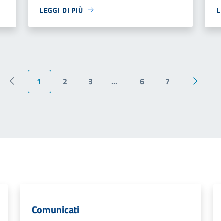
LEGGI DI PIÙ
L
1
2
3
...
6
7
Pagina precedente
Pagina 
Comunicati