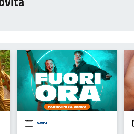
ovità
AVVISI