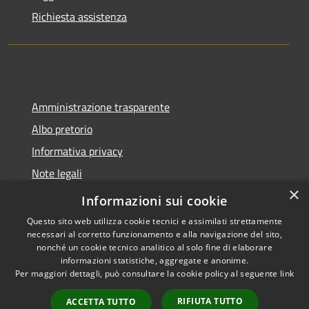
Richiesta assistenza
Amministrazione trasparente
Albo pretorio
Informativa privacy
Note legali
×
Dichiarazione di accessibilità
Informazioni sui cookie
Questo sito web utilizza cookie tecnici e assimilati strettamente
necessari al corretto funzionamento e alla navigazione del sito,
nonché un cookie tecnico analitico al solo fine di elaborare
informazioni statistiche, aggregate e anonime.
RSS
Copyright © 2026 • Comune di
Per maggiori dettagli, può consultare la cookie policy al seguente
link
Accessibilità
Montano Lucino • Powered by
Privacy
Municipium
Accesso
•
RIFIUTA TUTTO
ACCETTA TUTTO