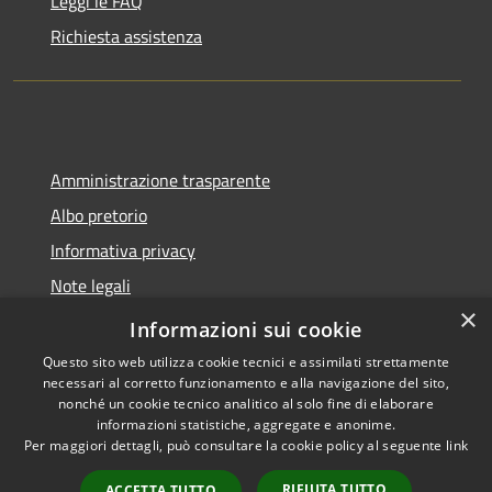
Leggi le FAQ
Richiesta assistenza
Amministrazione trasparente
Albo pretorio
Informativa privacy
Note legali
×
Dichiarazione di accessibilità
Informazioni sui cookie
Questo sito web utilizza cookie tecnici e assimilati strettamente
necessari al corretto funzionamento e alla navigazione del sito,
nonché un cookie tecnico analitico al solo fine di elaborare
informazioni statistiche, aggregate e anonime.
RSS
Copyright © 2026 • Comune di
Per maggiori dettagli, può consultare la cookie policy al seguente
link
Accessibilità
Montano Lucino • Powered by
Privacy
Municipium
Accesso
•
RIFIUTA TUTTO
ACCETTA TUTTO