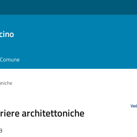
cino
il Comune
oniche
Ved
riere architettoniche
53