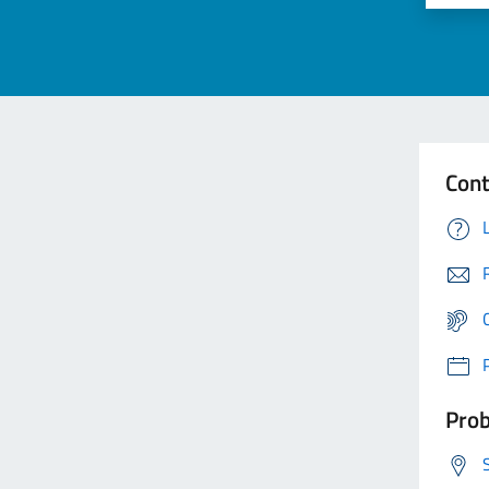
Cont
Prob