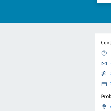
Cont
Prob