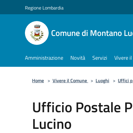
Salta al contenuto principale
Regione Lombardia
Comune di Montano Lu
Amministrazione
Novità
Servizi
Vivere 
Home
>
Vivere il Comune
>
Luoghi
>
Uffici 
Ufficio Postale P
Lucino