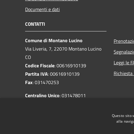
Documenti e dati
CONTATTI
Comune di Montano Lucino
Prenotaz
Via Liveria, 7, 22070 Montano Lucino
Segnalazi
CO
Leggi le 
Codice Fiscale
: 00616910139
Richiesta
Partita IVA
: 00616910139
Fax
: 031470253
Centralino Unico
: 031478011
PEC
:
comune.montanolucino@pec.provincia.como.it
Questo sito 
alla navig