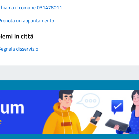
Chiama il comune 031478011
Prenota un appuntamento
lemi in città
Segnala disservizio