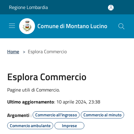
Salta al contenuto principale
Regione Lombardia
Comune di Montano Lucino
Home
>
Esplora Commercio
Esplora Commercio
Pagine utili di Commercio.
Ultimo aggiornamento
: 10 aprile 2024, 23:38
Argomenti
:
Commercio all'ingrosso
Commercio al minuto
Commercio ambulante
Imprese