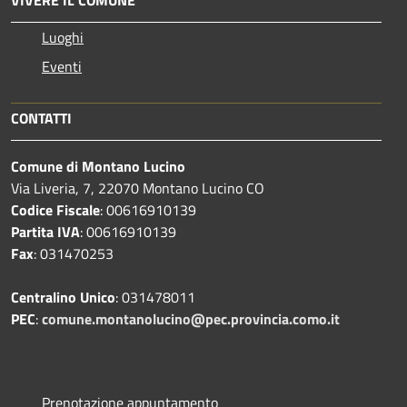
VIVERE IL COMUNE
Luoghi
Eventi
CONTATTI
Comune di Montano Lucino
Via Liveria, 7, 22070 Montano Lucino CO
Codice Fiscale
: 00616910139
Partita IVA
: 00616910139
Fax
: 031470253
Centralino Unico
: 031478011
PEC
:
comune.montanolucino@pec.provincia.como.it
Prenotazione appuntamento