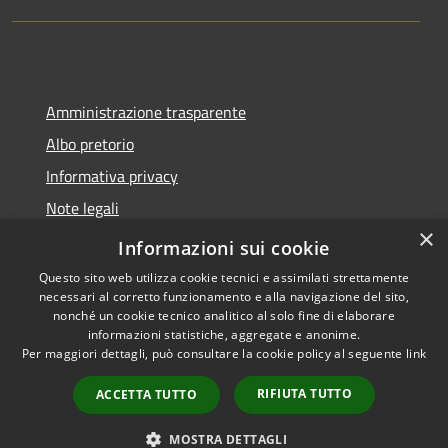
Amministrazione trasparente
Albo pretorio
Informativa privacy
Note legali
×
Dichiarazione di accessibilità
Informazioni sui cookie
Questo sito web utilizza cookie tecnici e assimilati strettamente
necessari al corretto funzionamento e alla navigazione del sito,
nonché un cookie tecnico analitico al solo fine di elaborare
informazioni statistiche, aggregate e anonime.
RSS
Copyright © 2026 • Comune di
Per maggiori dettagli, può consultare la cookie policy al seguente
link
Accessibilità
Montano Lucino • Powered by
Privacy
Municipium
Accesso
•
RIFIUTA TUTTO
ACCETTA TUTTO
Cookie
redazione
Mappa del sito
MOSTRA DETTAGLI