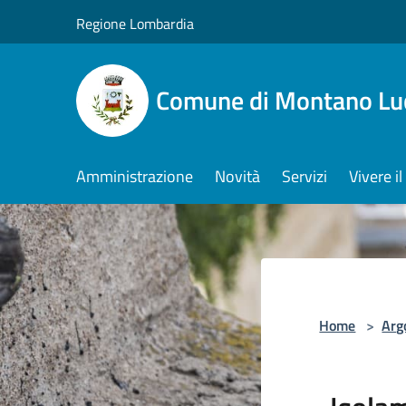
Salta al contenuto principale
Regione Lombardia
Comune di Montano Lu
Amministrazione
Novità
Servizi
Vivere 
Home
>
Arg