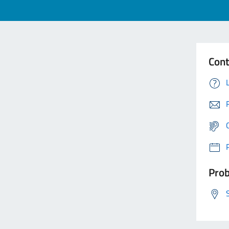
Cont
Prob