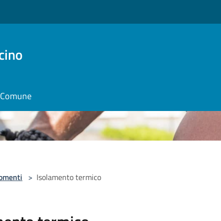
cino
il Comune
omenti
>
Isolamento termico