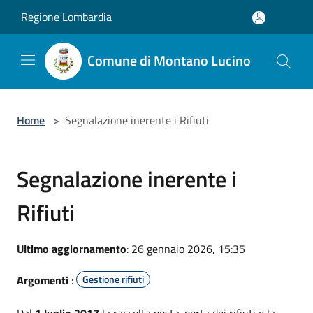
Salta al contenuto principale
Regione Lombardia
Comune di Montano Lucino
Home
>
Segnalazione inerente i Rifiuti
Segnalazione inerente i
Rifiuti
Ultimo aggiornamento
: 26 gennaio 2026, 15:35
Argomenti
:
Gestione rifiuti
Dal
1 luglio 2017
la raccolta posta-porta dei rifiuti e la